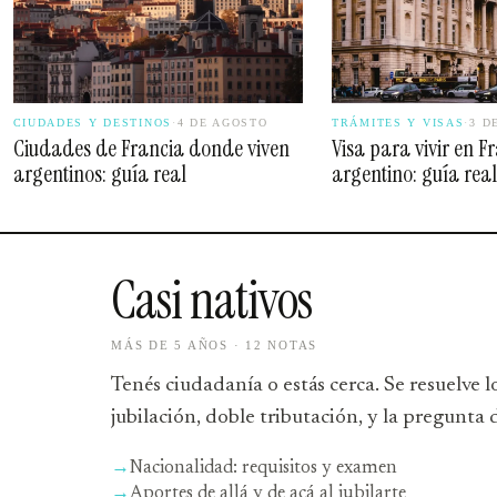
CIUDADES Y DESTINOS
·
4 DE AGOSTO
TRÁMITES Y VISAS
·
3 D
Ciudades de Francia donde viven
Visa para vivir en F
argentinos: guía real
argentino: guía real
Casi nativos
MÁS DE 5 AÑOS · 12 NOTAS
Tenés ciudadanía o estás cerca. Se resuelve
jubilación, doble tributación, y la pregunta d
→
Nacionalidad: requisitos y examen
→
Aportes de allá y de acá al jubilarte