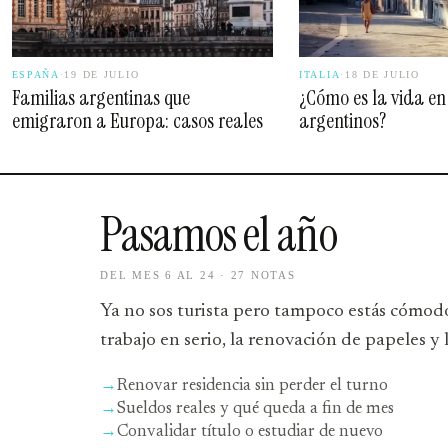
ESPAÑA
·
19 DE JULIO
ITALIA
·
18 DE JULIO
Familias argentinas que
¿Cómo es la vida en
emigraron a Europa: casos reales
argentinos?
Pasamos el año
DEL MES 6 AL 24 · 27 NOTAS
Ya no sos turista pero tampoco estás cómodo
trabajo en serio, la renovación de papeles y 
→
Renovar residencia sin perder el turno
→
Sueldos reales y qué queda a fin de mes
→
Convalidar título o estudiar de nuevo