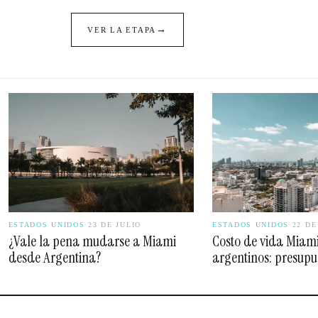
→
VER LA ETAPA
ESTADOS UNIDOS
·
23 DE JULIO
ESTADOS UNIDOS
·
22 DE
¿Vale la pena mudarse a Miami
Costo de vida Miam
desde Argentina?
argentinos: presupu