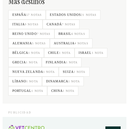
Más destinos
ESPAÑA
ESTADOS UNIDOS
57 NOTAS
21 NOTAS
ITALIA
CANADÁ
9 NOTAS
7 NOTAS
REINO UNIDO
BRASIL
7 NOTAS
6 NOTAS
ALEMANIA
AUSTRALIA
5 NOTAS
4 NOTAS
BÉLGICA
CHILE
ISRAEL
1 NOTA
1 NOTA
1 NOTA
GRECIA
FINLANDIA
1 NOTA
1 NOTA
NUEVA ZELANDA
SUIZA
1 NOTA
1 NOTA
LÍBANO
DINAMARCA
1 NOTA
1 NOTA
PORTUGAL
CHINA
1 NOTA
1 NOTA
PUBLICIDAD